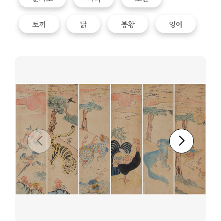
토끼
닭
봉황
잉어