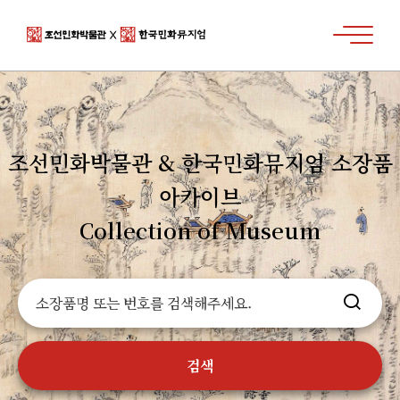
한
메
국
뉴
열
민
기
화
뮤
지
엄
조선민화박물관 & 한국민화뮤지엄 소장품
아카이브
Collection of Museum
검
색
검
색
아
이
검색
콘