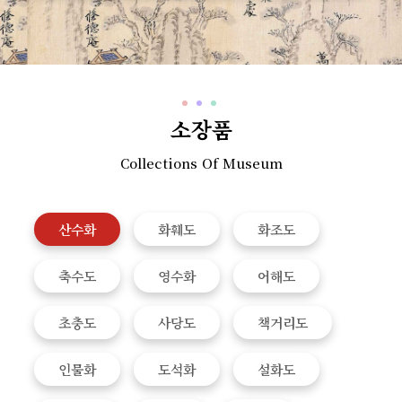
소장품
Collections Of Museum
산수화
화훼도
화조도
축수도
영수화
어해도
초충도
사당도
책거리도
인물화
도석화
설화도