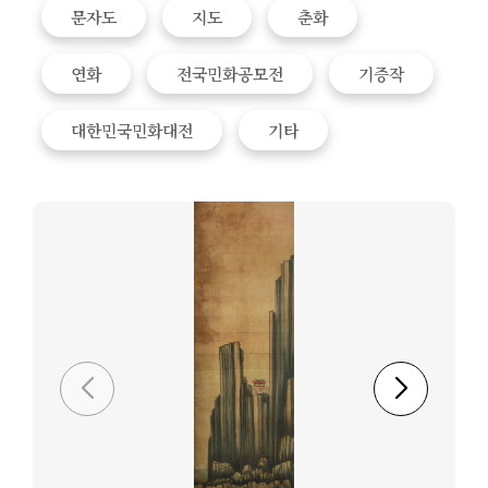
문자도
지도
춘화
연화
전국민화공모전
기증작
대한민국민화대전
기타