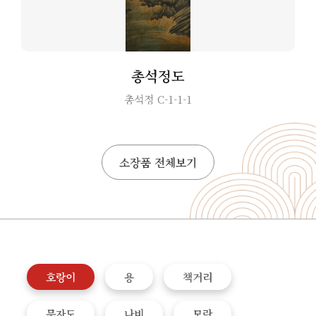
총석정도
총석정 C-1-1-1
소장품 전체보기
소
장
호랑이
용
책거리
품
종
류
문자도
나비
모란